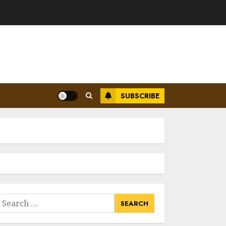
SUBSCRIBE
earch
or: