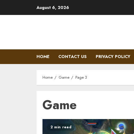
Skip
August 6, 2026
to
content
HOME
CONTACT US
PRIVACY POLICY
Home
Game
Page 3
Game
2 min read