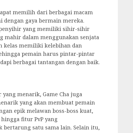
apat memilih dari berbagai macam
ai dengan gaya bermain mereka.
 penyihir yang memiliki sihir-sihir
ng mahir dalam menggunakan senjata
an kelas memiliki kelebihan dan
hingga pemain harus pintar-pintar
api berbagai tantangan dengan baik.
ter yang menarik, Game Cha juga
menarik yang akan membuat pemain
ungan epik melawan boss-boss kuat,
hingga fitur PvP yang
ertarung satu sama lain. Selain itu,