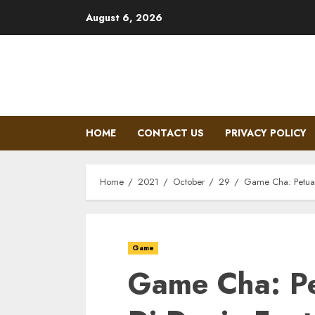
Skip
August 6, 2026
to
content
HOME
CONTACT US
PRIVACY POLICY
Home
2021
October
29
Game Cha: Petual
Game
Game Cha: Pe