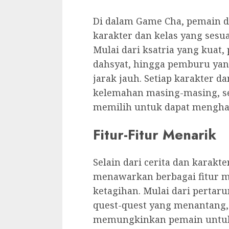
Di dalam Game Cha, pemain d
karakter dan kelas yang sesu
Mulai dari ksatria yang kuat,
dahsyat, hingga pemburu ya
jarak jauh. Setiap karakter d
kelemahan masing-masing, se
memilih untuk dapat menghad
Fitur-Fitur Menarik
Selain dari cerita dan karak
menawarkan berbagai fitur 
ketagihan. Mulai dari pertar
quest-quest yang menantang, 
memungkinkan pemain untuk b