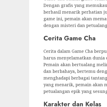
Dengan grafis yang memukau 
berhasil menarik perhatian j
game ini, pemain akan memas
dengan misteri dan petualan
Cerita Game Cha
Cerita dalam Game Cha berpus
harus menyelamatkan dunia 
Pemain akan bertualang melin
dan berbahaya, bertemu deng
menghadapi berbagai tantang
yang menarik, pemain akan m
petualangan epik yang sesun
Karakter dan Kelas