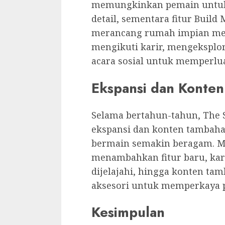
memungkinkan pemain untuk
detail, sementara fitur Bui
merancang rumah impian mere
mengikuti karir, mengeksplor
acara sosial untuk memperlua
Ekspansi dan Konte
Selama bertahun-tahun, The 
ekspansi dan konten tamba
bermain semakin beragam. Mu
menambahkan fitur baru, kar
dijelajahi, hingga konten tam
aksesori untuk memperkaya 
Kesimpulan