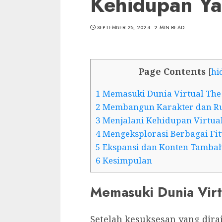
Kehidupan Ya
SEPTEMBER 25, 2024
2 MIN READ
Page Contents
[
hi
1
Memasuki Dunia Virtual The
2
Membangun Karakter dan R
3
Menjalani Kehidupan Virtua
4
Mengeksplorasi Berbagai Fi
5
Ekspansi dan Konten Tamba
6
Kesimpulan
Memasuki Dunia Virt
Setelah kesuksesan yang dira