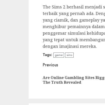
The Sims 2 berhasil menjadi 
terbaik yang pernah ada. Deng
yang ciamik, dan gameplay y
menghibur pemainnya dalam 
penggemar simulasi kehidupa
yang tepat untuk membangun 
dengan imajinasi mereka.
Tags:
game
sims
Continue
Previous
Reading
Are Online Gambling Sites Rig
The Truth Revealed