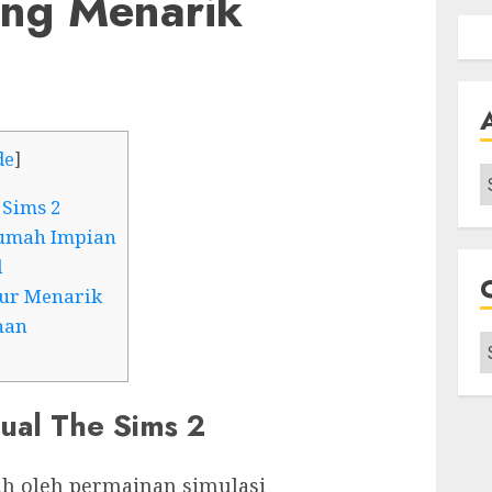
ng Menarik
de
]
A
 Sims 2
umah Impian
l
tur Menarik
han
C
ual The Sims 2
ih oleh permainan simulasi