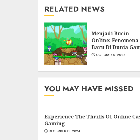
RELATED NEWS
Menjadi Bucin
Online: Fenomena
Baru Di Dunia Ga
OCTOBER 6, 2024
YOU MAY HAVE MISSED
Experience The Thrills Of Online Ca
Gaming
DECEMBER 11, 2024