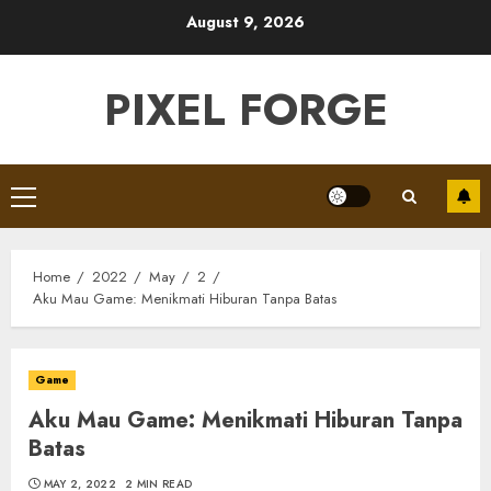
Skip
August 9, 2026
to
content
PIXEL FORGE
Primary
Menu
Home
2022
May
2
Aku Mau Game: Menikmati Hiburan Tanpa Batas
Game
Aku Mau Game: Menikmati Hiburan Tanpa
Batas
MAY 2, 2022
2 MIN READ