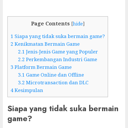
Page Contents
[
hide
]
1
Siapa yang tidak suka bermain game?
2
Kenikmatan Bermain Game
2.1
Jenis-Jenis Game yang Populer
2.2
Perkembangan Industri Game
3
Platform Bermain Game
3.1
Game Online dan Offline
3.2
Microtransaction dan DLC
4
Kesimpulan
Siapa yang tidak suka bermain
game?