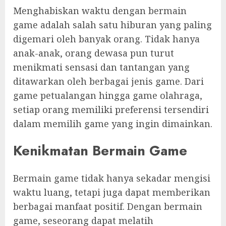
Menghabiskan waktu dengan bermain
game adalah salah satu hiburan yang paling
digemari oleh banyak orang. Tidak hanya
anak-anak, orang dewasa pun turut
menikmati sensasi dan tantangan yang
ditawarkan oleh berbagai jenis game. Dari
game petualangan hingga game olahraga,
setiap orang memiliki preferensi tersendiri
dalam memilih game yang ingin dimainkan.
Kenikmatan Bermain Game
Bermain game tidak hanya sekadar mengisi
waktu luang, tetapi juga dapat memberikan
berbagai manfaat positif. Dengan bermain
game, seseorang dapat melatih