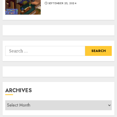
SEPTEMBER 25, 2024
Search
for:
ARCHIVES
Archives