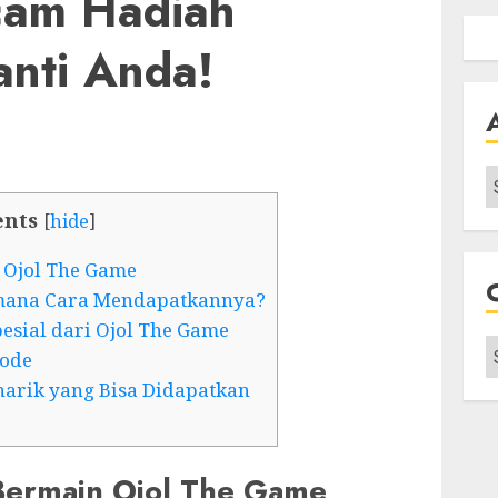
cam Hadiah
nti Anda!
A
ents
[
hide
]
 Ojol The Game
aimana Cara Mendapatkannya?
esial dari Ojol The Game
C
Code
rik yang Bisa Didapatkan
Bermain Ojol The Game