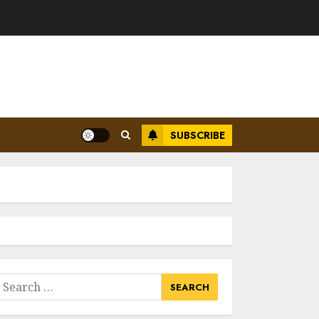
SUBSCRIBE
earch
or: