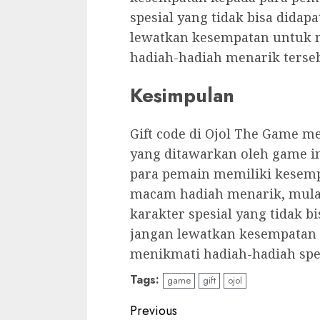
spesial yang tidak bisa didapa
lewatkan kesempatan untuk 
hadiah-hadiah menarik terse
Kesimpulan
Gift code di Ojol The Game m
yang ditawarkan oleh game in
para pemain memiliki kesem
macam hadiah menarik, mulai
karakter spesial yang tidak bi
jangan lewatkan kesempatan 
menikmati hadiah-hadiah spe
Tags:
game
gift
ojol
Continue
Previous