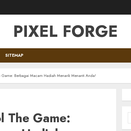
PIXEL FORGE
SITEMAP
he Game: Berbagai Macam Hadiah Menarik Menanti Anda!
ol The Game:
S
f