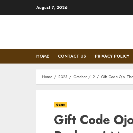
Skip
August 7, 2026
to
content
HOME
CONTACT US
PRIVACY POLICY
Home
2023
October
2
Gift Code Ojol T
Game
Gift Code Oj