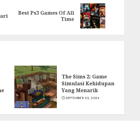
Best Ps3 Games Of All
Previous
Next
ari
Time
post:
post:
The Sims 2: Game
Simulasi Kehidupan
me
Yang Menarik
SEPTEMBER 25, 2024