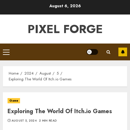
Skip
August 6, 2026
to
content
PIXEL FORGE
Primary
Menu
Home
2024
August
5
Exploring The World Of Itch.io Games
Game
Exploring The World Of Itch.io Games
AUGUST 5, 2024
2 MIN READ