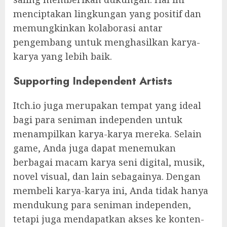
menciptakan lingkungan yang positif dan
memungkinkan kolaborasi antar
pengembang untuk menghasilkan karya-
karya yang lebih baik.
Supporting Independent Artists
Itch.io juga merupakan tempat yang ideal
bagi para seniman independen untuk
menampilkan karya-karya mereka. Selain
game, Anda juga dapat menemukan
berbagai macam karya seni digital, musik,
novel visual, dan lain sebagainya. Dengan
membeli karya-karya ini, Anda tidak hanya
mendukung para seniman independen,
tetapi juga mendapatkan akses ke konten-