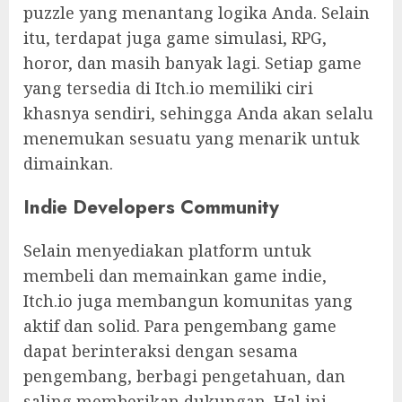
puzzle yang menantang logika Anda. Selain
itu, terdapat juga game simulasi, RPG,
horor, dan masih banyak lagi. Setiap game
yang tersedia di Itch.io memiliki ciri
khasnya sendiri, sehingga Anda akan selalu
menemukan sesuatu yang menarik untuk
dimainkan.
Indie Developers Community
Selain menyediakan platform untuk
membeli dan memainkan game indie,
Itch.io juga membangun komunitas yang
aktif dan solid. Para pengembang game
dapat berinteraksi dengan sesama
pengembang, berbagi pengetahuan, dan
saling memberikan dukungan. Hal ini