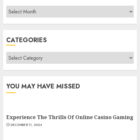
Archives
CATEGORIES
Categories
YOU MAY HAVE MISSED
Experience The Thrills Of Online Casino Gaming
DECEMBER 11, 2024