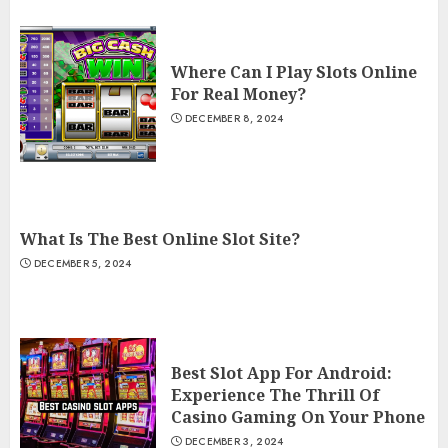
Where Can I Play Slots Online
For Real Money?
DECEMBER 8, 2024
What Is The Best Online Slot Site?
DECEMBER 5, 2024
Best Slot App For Android:
Experience The Thrill Of
Casino Gaming On Your Phone
DECEMBER 3, 2024